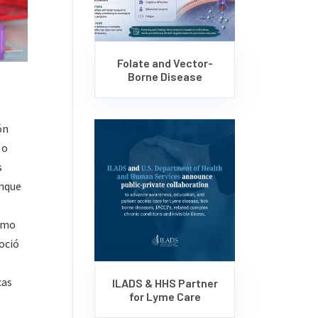
Folate and Vector-
Borne Disease
ón
 o
s
unque
como
oció
cas
ILADS & HHS Partner
for Lyme Care