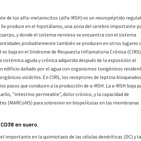
e de los alfa-melanocitos (alfa-MSH) es un neuropéptido regula
. Se produce en el hipotálamo, una zona del cerebro importante pa
cuerpo, y donde el sistema nervioso se encuentra con el sistema
antidades probablemente también se producen en otros lugares 
 es baja en el Síndrome de Respuesta Inflamatoria Crónica (CIRS)
 sistémica aguda y crónica adquirida después de la exposición al
n edificio dañado por el agua con organismos toxigénicos residen
rgánicos volátiles. En CIRS, los receptores de leptina bloqueados
e los pasos que conducen a la producción de a-MSH. La a-MSH baja 
eño, "intestino permeable", dolor crónico, y la capacidad de
ntes (MARCoNS) para sobrevivir en biopelículas en las membranas
 CD38 en suero.
el importante en la quimiotaxis de las células dendríticas (DC) y la