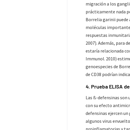
migración a los gangli
prácticamente nada por
Borrelia garinii puede
moléculas importantes 
respuestas inmunitaria
2007). Además, para det
estaría relacionada co
Immunol. 2010) estimul
genoespecies de Borreli
de CD38 podrían indica
​4. Prueba ELISA d
Las ß-defensinas son 
con su efecto antimicro
defensinas ejercen un 
algunos virus envuelto
proinflamatorias y tam