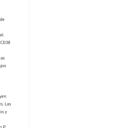
 de
al.
e CD38
tas
ajos
uyen
s. Las
os y
o P.