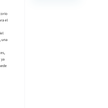
torio
ra el
del
, una
tes,
 ya
puede