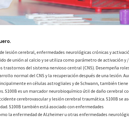
suero.
de lesión cerebral, enfermedades neurológicas crónicas y activaci
ido de unión al calcio y se utiliza como parámetro de activación y /
s trastornos del sistema nervioso central (CNS). Desempeña role
rrollo normal del CNS y la recuperación después de una lesión. A
incipalmente en células astrogliales y de Schwann, también tiene
es. S100B es un marcador neurobioquímico útil de daño cerebral 
accidente cerebrovascular y lesión cerebral traumática. S100B se as
ilidad. S100B también está asociado con enfermedades
omo la enfermedad de Alzheimer u otras enfermedades neurológi