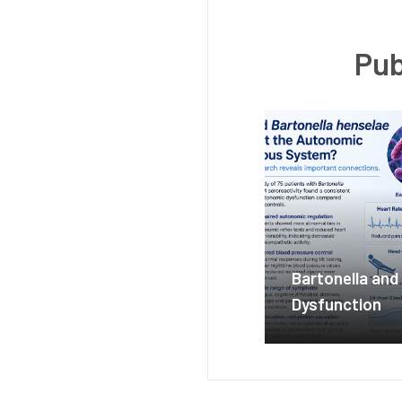
Pub
Bartonella an
Dysfunction