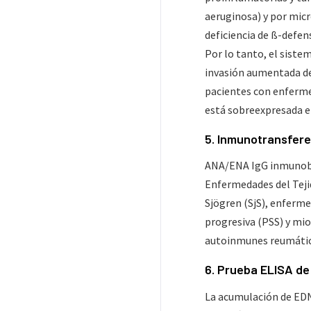
aeruginosa) y por mic
deficiencia de ß-defen
Por lo tanto, el sist
invasión aumentada de 
pacientes con enferme
está sobreexpresada en
5. Inmunotransfer
ANA/ENA IgG inmunobl
Enfermedades del Teji
Sjögren (SjS), enferm
progresiva (PSS) y mio
autoinmunes reumática
6. Prueba ELISA d
La acumulación de EDN 