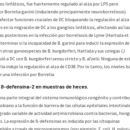
os linfáticos, fue fuertemente regulado al alza por LPS pero
 Borrelia garinii (induciendo principalmente neuroborreliosis).
 afectar funciones cruciales de DC bloqueando la regulación al alza
en la migración de DC a los ganglios linfáticos, afectando así las
s posteriores en la infección por borreliosis de Lyme (Hartiala et 
erminar si la incapacidad de B. garinii para inducir la expresión d
n otras genoespecies de B. burgdorferi, Hartiala y sus colegas (J
ó a DC con B. burgdorferi sensu stricto y B. afzelii. Ninguna de es
a indujo la regulación al alza de CD38. Por lo tanto, los niveles b
r una infección por Borrelia.
e ß-defensina-2 en muestras de heces.
una parte integral del sistema inmunológico congénito y contrib
biano a la función de barrera de las células epiteliales intestinale
grado variable de actividad antimicrobiana contra bacterias, hong
s. La expresión de ß-defensinas es inducida por las citoquinas
bién a través de microorganismos (por ejemplo, E. coli, H. pylori 