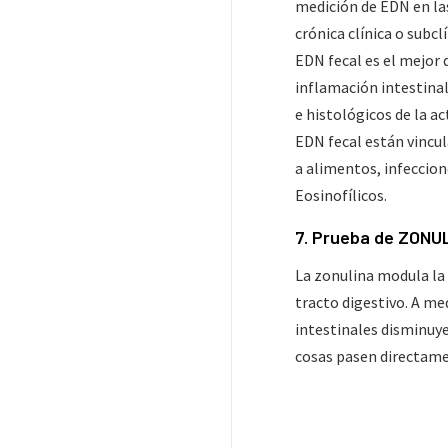
medición de EDN en la
crónica clínica o subcl
EDN fecal es el mejor 
inflamación intestinal
e histológicos de la a
EDN fecal están vincul
a alimentos, infeccione
Eosinofílicos.
7. Prueba de ZONU
La zonulina modula la 
tracto digestivo. A med
intestinales disminuye
cosas pasen directame