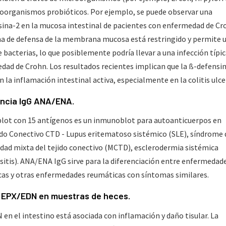
roorganismos probióticos. Por ejemplo, se puede observar una
sina-2 en la mucosa intestinal de pacientes con enfermedad de Cr
ema de defensa de la membrana mucosa está restringido y permite 
bacterias, lo que posiblemente podría llevar a una infección típic
dad de Crohn. Los resultados recientes implican que la ß-defensi
 la inflamación intestinal activa, especialmente en la colitis ulce
encia IgG ANA/ENA.
ot con 15 antígenos es un inmunoblot para autoanticuerpos en
do Conectivo CTD - Lupus eritematoso sistémico (SLE), síndrome 
edad mixta del tejido conectivo (MCTD), esclerodermia sistémica
sitis). ANA/ENA IgG sirve para la diferenciación entre enfermedad
s y otras enfermedades reumáticas con síntomas similares.
e EPX/EDN en muestras de heces.
en el intestino está asociada con inflamación y daño tisular. La