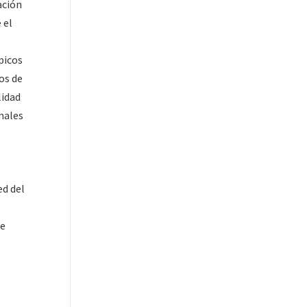
ación
 el
picos
os de
lidad
inales
ed del
de