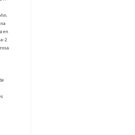
ohn.
una
a en
na-2
rosa.
de
es