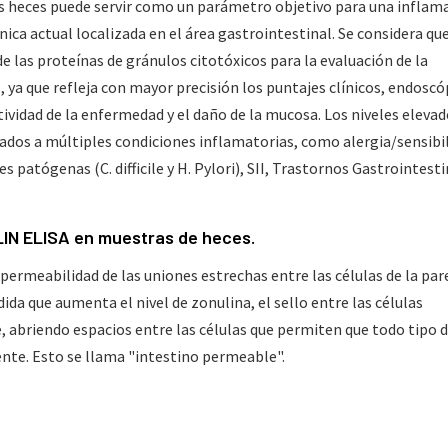
s heces puede servir como un parámetro objetivo para una inflam
ínica actual localizada en el área gastrointestinal. Se considera que
de las proteínas de gránulos citotóxicos para la evaluación de la
, ya que refleja con mayor precisión los puntajes clínicos, endoscó
ctividad de la enfermedad y el daño de la mucosa. Los niveles elevad
ados a múltiples condiciones inflamatorias, como alergia/sensibi
s patógenas (C. difficile y H. Pylori), SII, Trastornos Gastrointest
LIN ELISA en muestras de heces.
permeabilidad de las uniones estrechas entre las células de la par
ida que aumenta el nivel de zonulina, el sello entre las células
, abriendo espacios entre las células que permiten que todo tipo 
nte. Esto se llama "intestino permeable".