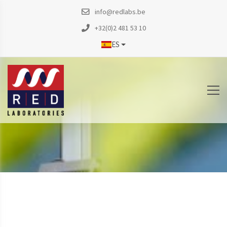
info@redlabs.be
+32(0)2 481 53 10
ES