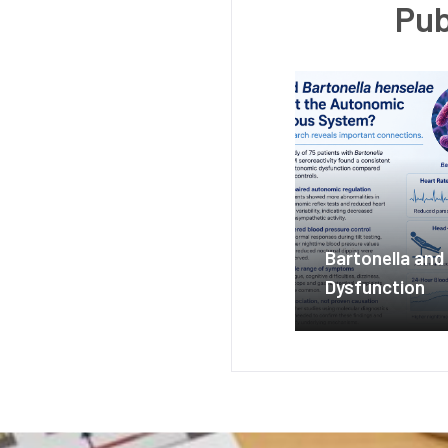
Pub
Bartonella an
Dysfunction